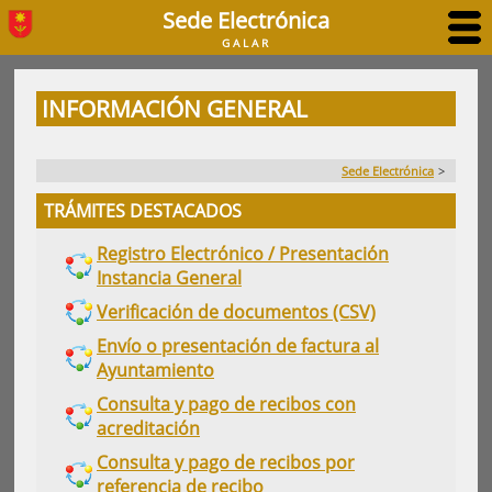
Sede Electrónica
GALAR
INFORMACIÓN GENERAL
Sede Electrónica
>
TRÁMITES DESTACADOS
Registro Electrónico / Presentación
Instancia General
Verificación de documentos (CSV)
Envío o presentación de factura al
Ayuntamiento
Consulta y pago de recibos con
acreditación
Consulta y pago de recibos por
referencia de recibo